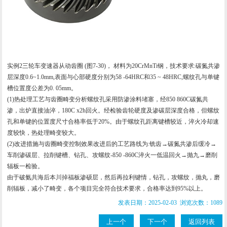
实例2三轮车变速器从动齿圈 (图7-30)， 材料为20CrMnTi钢，技术要求:碳氮共渗
层深度0.6~1.0mm,表面与心部硬度分别为58 -64HRC和35 ~ 48HRC,螺纹孔与单键
槽位置度公差为0. 05mm。
(1)热处理工艺与齿圈畸变分析螺纹孔采用防渗涂料堵塞，经850 860C碳氮共
渗，出炉直接油淬，180C x2h回火。经检验齿轮硬度及渗碳层深度合格，但螺纹
孔和单键的位置度尺寸合格率低于20%。由于螺纹孔距离键槽较近，淬火冷却速
度较快，热处理畸变较大。
(2)改进措施与齿圈畸变控制效果改进后的工艺路线为:铣齿→碳氮共渗后缓冷→
车削渗碳层、拉削键槽、钻孔、攻螺纹-850 -860C淬火一低温回火→抛九→磨削
辐板一检验。
由于破氨共海后本川掉福板渗硕层，然后再拉利键情，钻孔，攻螺纹，抛丸，磨
削辐板，减小了畸变，各个项目完全符合技术要求，合格率达到95%以上。
发表日期：2025-02-03 浏览次数：1089
上一个
下一个
返回列表