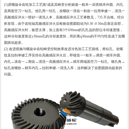
(1)原
螺旋伞齿轮
加工工艺路!成及其畸变分析娘速一粗本一训质精本外圆、内孔
及两面空刀一钻孔、他孔用一结孔，攻螺纹一浪齿一刺齿一拉用单健一，清洗一
高频感应淬火一喷砂一请洗人本，高频感应淬火工艺拳数见，735.不合格。经分
析发现，由于齿轮辐高频感应淖火后检验齿图圆聪动为0.30 -0 50m且靠近齿部，
高频感应淬火时，板壁太薄，加上面有3个630mm的孔扎远的部位冷却速度慢，
这种冷却速度靠近y30mm孔的冷却速度快，而距离q30mm的不均匀性造成了齿圈
圆跳动超差。
(2) 改进措施与
螺旋伞齿轮
畸变控制效果改进冷热加工工艺路线，将钻孔、攻螺
纹及拉削单键工序安排在高频感应淬火后，即锻造一+粗车→调质一精车外圆、
内孔→滚齿一→期齿→清洗一高频感应淬火→精车两端面空刀一钻孔、锪孔角→
钻孔攻螺纹→精车内孔→拉削单键- +清洗入库，这样解决了齿图圆跳动超差的
问题。