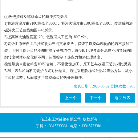
(2)改进措施及螺旋伞齿轮畸变控制效果
1)将渗碳温度由910C降低至880C， 将淬火温度由850C降低至830C。改进后的渗
碳淬火工艺曲线如图7-45所示。
2)提高淬火油温度至120。低温回火工艺为180C x2h。
3)装炉由原来自由吊挂式改为三点支承摆放，保证了螺旋伞齿轮的轮齿不接触工
装，同时可保证齿轮冷却时温度分布均匀，减少因处理各部分温度不均导致的组
织转变时体积变化的不同，从而控制了热应力和热处理畸变。
检验螺旋伞齿轮畸变100%合格，不需磨齿加工。原工艺与改进工艺的对比见表
7-39。表7-40为不同装炉方式对比结果。通过采用阶梯式升温和降温方法，减小
了齿轮温差，从而减少了螺旋伞齿轮热处理畸变。
发表日期：2025-03-02 浏览次数：985
上一个
下一个
返回列表
任丘市正太链轮有限公司 版权所有
手机：
13315733381
电话：
13315733381