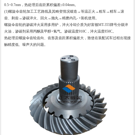
0.5~0.7mm，热处理后齿距累积偏差≤0.04mm。
(1)螺旋伞齿轮加工工艺路线及其畸变情况锻造→等温正火→粗车→精车→滚
齿、剃齿→渗碳淬火、回火→抛丸→精磨内孔- +装机使用。
螺旋伞齿轮的渗碳淬火采用多用炉，淬火冷却介质为好富顿MT-355牌号分级淬
火油，渗碳剂采用丙酮及甲醇+氢气。渗碳温度910C，淬火温度850C。
热处理后螺旋伞齿轮齿向、齿形及齿距累积偏差大，致使在装配试车过程出现接
触精度低、噪声大的问题。