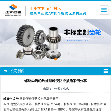
公司新闻
螺旋伞齿轮热处理畸变防控措施案例分享
来源： 作者：佚名
螺旋伞齿
轮
热处理畸变防控措施案例分享：
实例1微型汽车变速器一档从动齿轮(图7-44)， 材料为20CrMoH钢，技术要求:表
面与心部硬度分别为(82 土2) HRA和30 ~43HRC， 渗碳淬火有效硬化层深度