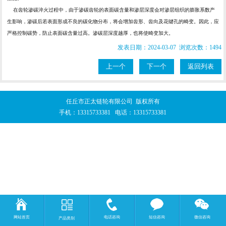
在齿轮渗碳淬火过程中，由于渗碳齿轮的表面碳含量和渗层深度会对渗层组织的膨胀系数产
生影响，渗碳后若表面形成不良的碳化物分布，将会增加齿形、齿向及花键孔的畸变。因此，应
严格控制碳势，防止表面碳含量过高。渗碳层深度越厚，也将使畸变加大。
发表日期：2024-03-07 浏览次数：1494
上一个
下一个
返回列表
任丘市正太链轮有限公司 版权所有
手机：
13315733381
电话：
13315733381
网站首页
电话咨询
短信咨询
微信咨询
产品类别