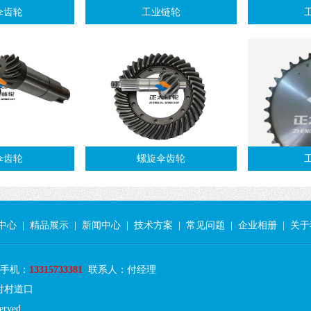
伞齿轮
工业链轮
伞齿轮
螺旋伞齿轮
中心
|
精品展示
|
新闻中心
|
技术方案
|
常见问题
|
企业相册
|
关于
6 手机：
13315733381
联系人：付经理
道付村道口
rved