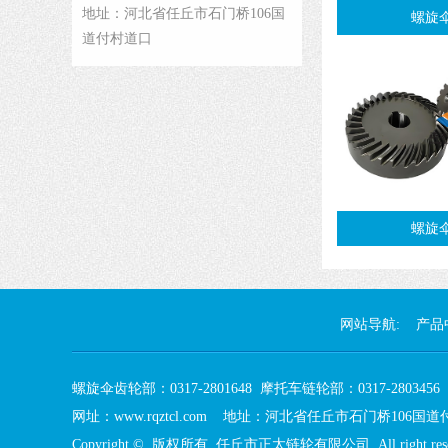
地址：河北省任丘市石门桥106国
螺旋
道付村道口
螺旋
网站导航:
产品
螺旋伞齿轮部：0317-2801648 摩托车链轮部：0317-280345
网址：www.rqztcl.com 地址：河北省任丘市石门桥106国
Copyright © 版权所有. 任丘市正太链轮有限公司. All right rese