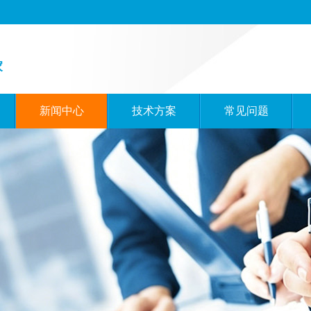
家
新闻中心
技术方案
常见问题