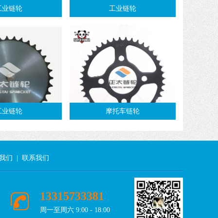
工业链轮
工业链轮
工业链轮
摩托车链轮
我们
|
联系我们
13315733381
周一至周六 9:00 - 18:00